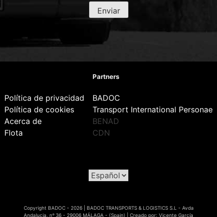
Partners
Política de privacidad
BADOC
Política de cookies
Transport International Personae
Acerca de
BENAD
Flota
CDN
Copyright BADOC - 2026
|
BADOC TRANSPORTS & LOGISTICS S.L - Avda
Andalucia, nº 36 - 29006 MÁLAGA - (Spain)
|
Creado por:
Vicente García