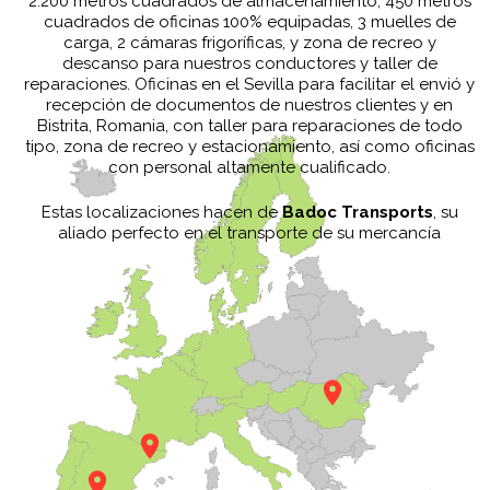
2.200 metros cuadrados de almacenamiento, 450 metros
cuadrados de oficinas 100% equipadas, 3 muelles de
carga, 2 cámaras frigoríficas, y zona de recreo y
descanso para nuestros conductores y taller de
reparaciones. Oficinas en el Sevilla para facilitar el envió y
recepción de documentos de nuestros clientes y en
Bistrita, Romania, con taller para reparaciones de todo
tipo, zona de recreo y estacionamiento, así como oficinas
con personal altamente cualificado.
Estas localizaciones hacen de
Badoc Transports
, su
aliado perfecto en el transporte de su mercancía
location_on
location_on
location_on